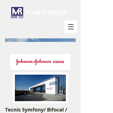
주식회사 미래과학
>
Partners
Jonson and Jonson
Tecnis Symfony/ Bifocal /