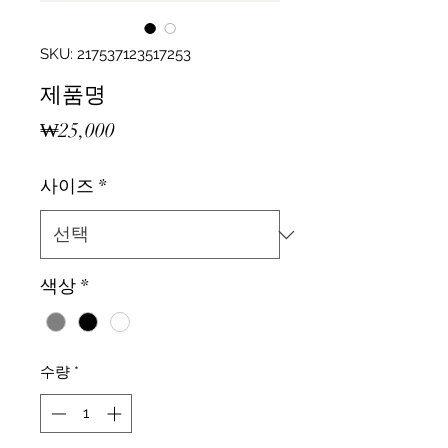
SKU: 217537123517253
제품명
가
₩25,000
격
사이즈
*
색상
*
수량
*