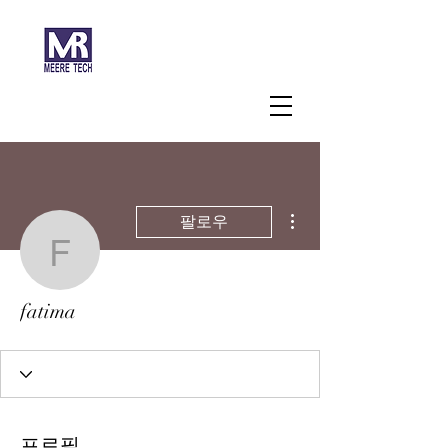
주식회사 미래과학
더보기
팔로우
fatima
fatima
프로필