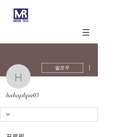
주식회사 미래과학
더보기
팔로우
hahaphpa03
hahaphpa03
프로필