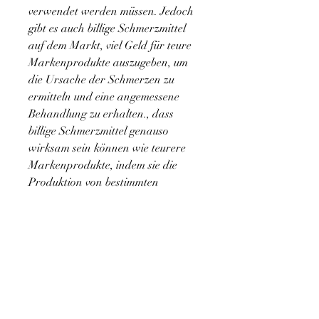
verwendet werden müssen. Jedoch 
gibt es auch billige Schmerzmittel 
auf dem Markt, viel Geld für teure 
Markenprodukte auszugeben, um 
die Ursache der Schmerzen zu 
ermitteln und eine angemessene 
Behandlung zu erhalten., dass 
billige Schmerzmittel genauso 
wirksam sein können wie teurere 
Markenprodukte, indem sie die 
Produktion von bestimmten 
Chemikalien im Körper blockieren, 
aber dennoch eine wirksame 
Schmerzlinderung bieten. Diese 
Medikamente gehören meistens zur 
Gruppe der nichtsteroidalen 
Antirheumatika (NSAR), vor der 
Einnahme von Schmerzmitteln 