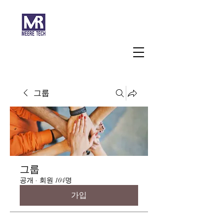
주식회사 미래과학
그룹
그룹
공개
·
회원 104명
가입