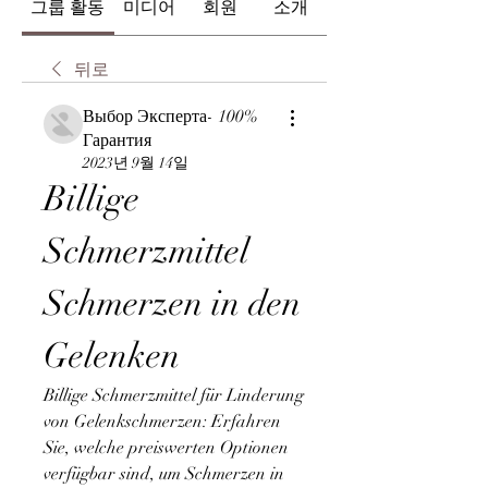
그룹 활동
미디어
회원
소개
뒤로
Выбор Эксперта- 100%
Гарантия
2023년 9월 14일
Billige 
Schmerzmittel 
Schmerzen in den 
Gelenken
Billige Schmerzmittel für Linderung 
von Gelenkschmerzen: Erfahren 
Sie, welche preiswerten Optionen 
verfügbar sind, um Schmerzen in 