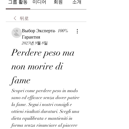
그룹 활동
미디어
회원
소개
뒤로
Выбор Эксперта- 100%
Гарантия
2023년 9월 8일
Perdere peso ma 
non morire di 
fame
Scopri come perdere peso in modo 
sano ed efficace senza dover patire 
la fame. Segui i nostri consigli e 
ottieni risultati duraturi. Scegli una 
dieta equilibrata e mantieniti in 
forma senza rinunciare al piacere 