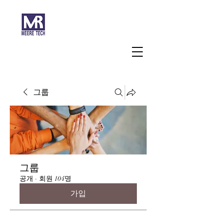
주식회사 미래과학
그룹
그룹
공개
·
회원 104명
가입