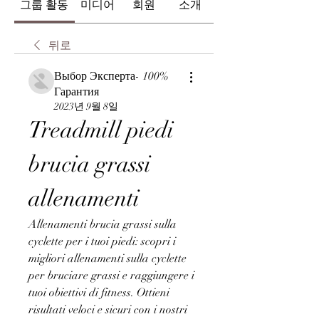
그룹 활동
미디어
회원
소개
뒤로
Выбор Эксперта- 100%
Гарантия
2023년 9월 8일
Treadmill piedi 
brucia grassi 
allenamenti
Allenamenti brucia grassi sulla 
cyclette per i tuoi piedi: scopri i 
migliori allenamenti sulla cyclette 
per bruciare grassi e raggiungere i 
tuoi obiettivi di fitness. Ottieni 
risultati veloci e sicuri con i nostri 