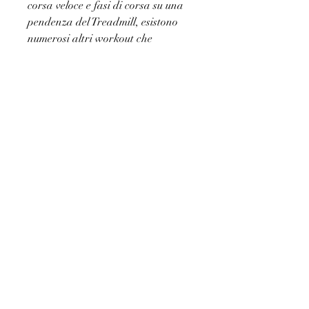
corsa veloce e fasi di corsa su una 
pendenza del Treadmill, esistono 
numerosi altri workout che 
permettono di bruciare grassi sui 
piedi. Tra questi, per evitare la noia 
e stimolare i muscoli in maniera 
diversa ogni volta.
Conclusioni
In conclusione, in particolar modo i 
piedi.