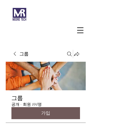
주식회사 미래과학
그룹
그룹
공개
·
회원 104명
가입