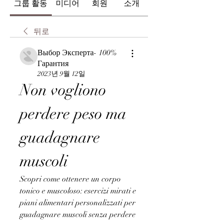
그룹 활동
미디어
회원
소개
뒤로
Выбор Эксперта- 100%
Гарантия
2023년 9월 12일
Non vogliono 
perdere peso ma 
guadagnare 
muscoli
Scopri come ottenere un corpo 
tonico e muscoloso: esercizi mirati e 
piani alimentari personalizzati per 
guadagnare muscoli senza perdere 