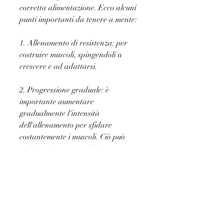
corretta alimentazione. Ecco alcuni 
punti importanti da tenere a mente:
1. Allenamento di resistenza: per 
costruire muscoli, spingendoli a 
crescere e ad adattarsi.
2. Progressione graduale: è 
importante aumentare 
gradualmente l'intensità 
dell'allenamento per sfidare 
costantemente i muscoli. Ciò può 
includere l'aumento del peso 
sollevato o del numero di ripetizioni 
eseguite.
3. Riposo e recupero: il recupero è 
essenziale per consentire ai muscoli 