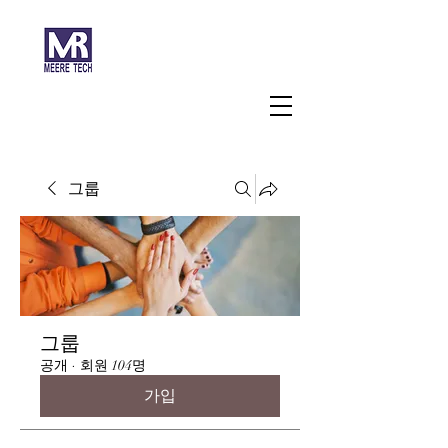
주식회사 미래과학
그룹
그룹
공개
·
회원 104명
가입