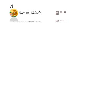
명
Suresh Shinde
팔로우
aizzymorrison
팔로우
aizzymorrison
kadamradhika2024
팔로우
kadamradhika2024
John ryan
팔로우
ali Rehman
팔로우
전체 회원 보기(104명)
​(주)미래과학
찾아오시는 길
MEERE TECH CO., LTD
07269 서울시 영등포구 선유서로 31길 10-8
전화 :
+82-2-2164-8244
:
+82-2-2164-8245
FAX