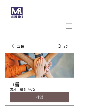
주식회사 미래과학
그룹
그룹
공개
·
회원 104명
가입