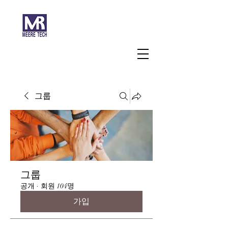
주식회사 미래과학
그룹
그룹
공개
·
회원 104명
가입