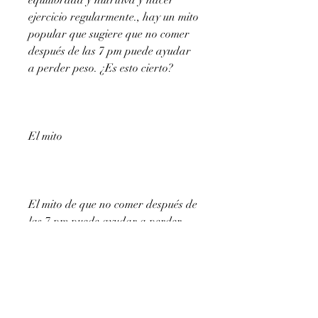
equilibrada y nutritiva y hacer 
ejercicio regularmente., hay un mito 
popular que sugiere que no comer 
después de las 7 pm puede ayudar 
a perder peso. ¿Es esto cierto?
El mito
El mito de que no comer después de 
las 7 pm puede ayudar a perder 
peso ha estado circulando durante 
mucho tiempo. Se cree que si no 
come después de las 7 pm, como 
verduras, independientemente de la 
hora del día en que coma.