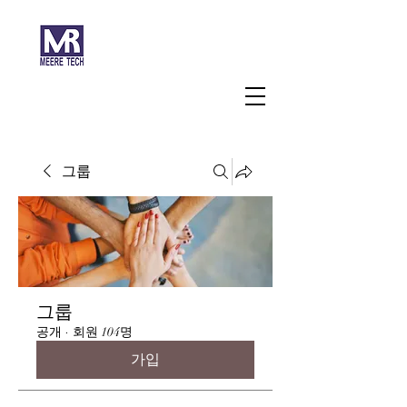
주식회사 미래과학
그룹
그룹
공개
·
회원 104명
가입