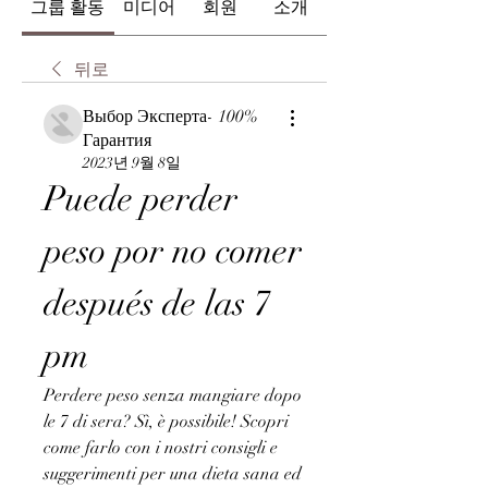
그룹 활동
미디어
회원
소개
뒤로
Выбор Эксперта- 100%
Гарантия
2023년 9월 8일
Puede perder 
peso por no comer 
después de las 7 
pm
Perdere peso senza mangiare dopo 
le 7 di sera? Sì, è possibile! Scopri 
come farlo con i nostri consigli e 
suggerimenti per una dieta sana ed 