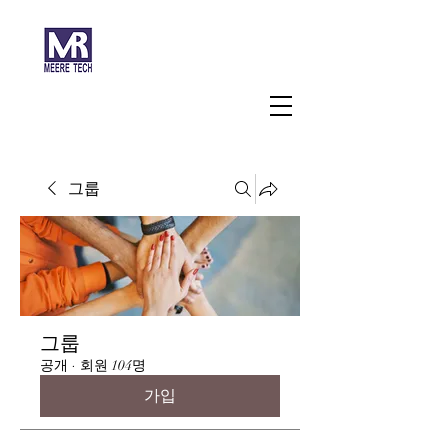
주식회사 미래과학
그룹
그룹
공개
·
회원 104명
가입