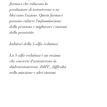
farmaci che riducono la 
produzione di testosterone o ne 
bloccano l'azione. Questi farmaci 
possono ridurre l'infiammazione 
della prostata e migliorare i sintomi 
della prostatite.
Inibitori della 5-alfa-reduttasi
La 5-alfa-reduttasi è un enzima 
che converte il testosterone in 
diidrotestosterone (DHT), difficoltà 
nella minzione e altri sintomi 
sgradevoli. Sebbene la maggior 
parte dei casi di prostatite siano 
causati da infezioni batteriche e 
richiedano antibiotici per il 
trattamento, questi farmaci 