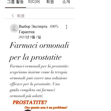
그룹 활동
미디어
회원
소개
뒤로
Выбор Эксперта- 100%
Гарантия
2023년 9월 1일
Farmaci ormonali 
per la prostatite
Farmaci ormonali per la prostatite: 
scopriamo insieme come la terapia 
ormonale può essere una soluzione 
efficace per la prostatite. Una 
guida completa sui farmaci 
ormonali più adatti.