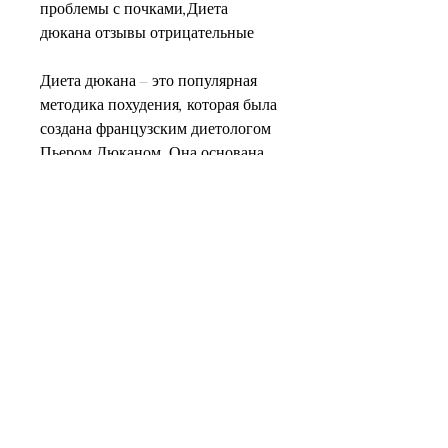
проблемы с почками,Диета 
дюкана отзывы отрицательные
Диета дюкана – это популярная 
методика похудения, которая была 
создана французским диетологом 
Пьером Дюканом. Она основана 
на принципах белковой диеты и 
включает в себя четыре этапа. Тем 
не менее, у Диеты Дюкана есть 
отрицательные отзывы.
Недостатки диеты дюкана
Основным недостатком диеты 
дюкана является ее монотонность. 
На первых этапах диеты 
разрешается употреблять только 
белки, несмотря на ее 