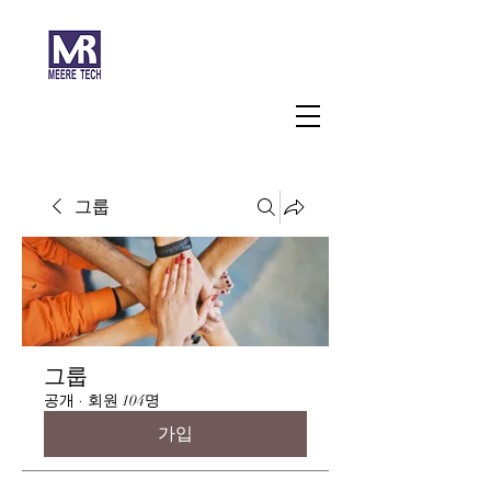
주식회사 미래과학
그룹
그룹
공개
·
회원 104명
가입