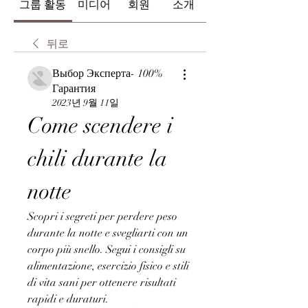
그룹 활동
미디어
회원
소개
뒤로
Выбор Эксперта- 100%
Гарантия
2023년 9월 11일
Come scendere i 
chili durante la 
notte
Scopri i segreti per perdere peso 
durante la notte e svegliarti con un 
corpo più snello. Segui i consigli su 
alimentazione, esercizio fisico e stili 
di vita sani per ottenere risultati 
rapidi e duraturi.