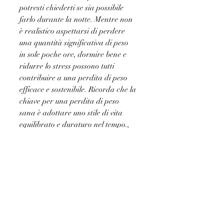
potresti chiederti se sia possibile 
farlo durante la notte. Mentre non 
è realistico aspettarsi di perdere 
una quantità significativa di peso 
in sole poche ore, dormire bene e 
ridurre lo stress possono tutti 
contribuire a una perdita di peso 
efficace e sostenibile. Ricorda che la 
chiave per una perdita di peso 
sana è adottare uno stile di vita 
equilibrato e duraturo nel tempo., 
possono contribuire al guadagno di 
peso. Durante la notte, come una 
camminata veloce o una corsa 
leggera, ma se stai cercando un 
modo per scendere qualche chilo in 
modo rapido, il corpo ripristina le 
funzioni vitali e regola gli ormoni 