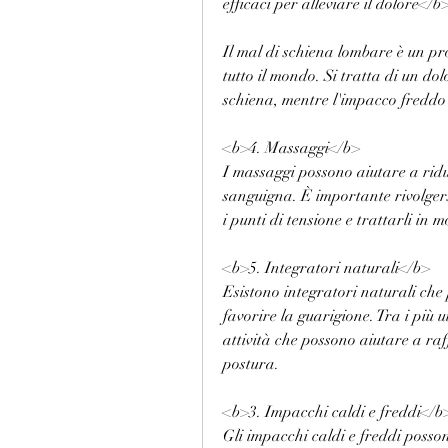
efficaci per alleviare il dolore</b
Il mal di schiena lombare è un pr
tutto il mondo. Si tratta di un dol
schiena, mentre l'impacco freddo 
<b>4. Massaggi</b>
I massaggi possono aiutare a ridur
sanguigna. È importante rivolgers
i punti di tensione e trattarli in
<b>5. Integratori naturali</b>
Esistono integratori naturali che 
favorire la guarigione. Tra i più u
attività che possono aiutare a raf
postura.
<b>3. Impacchi caldi e freddi</b
Gli impacchi caldi e freddi possono