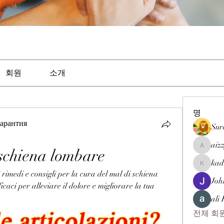
회원
소개
명
арантия
Sur
aiz
schiena lombare
aizzymor
kad
kadamra
rimedi e consigli per la cura del mal di schiena 
Joh
icaci per alleviare il dolore e migliorare la tua 
ali
전체 회원