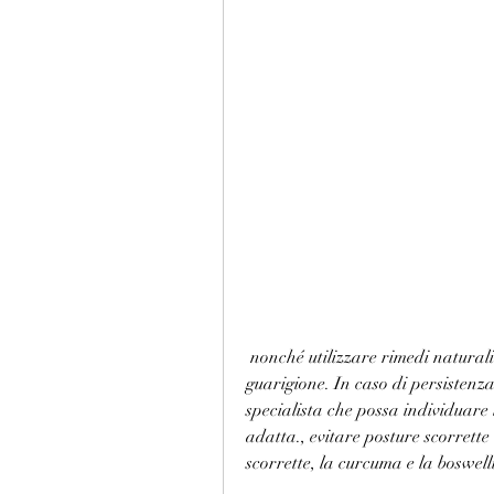
 nonché utilizzare rimedi naturali o farmacologici per ridurre il dolore e favorire la 
guarigione. In caso di persistenza
specialista che possa individuare 
adatta., evitare posture scorrette 
scorrette, la curcuma e la boswell