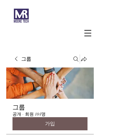
주식회사 미래과학
그룹
그룹
공개
·
회원 104명
가입