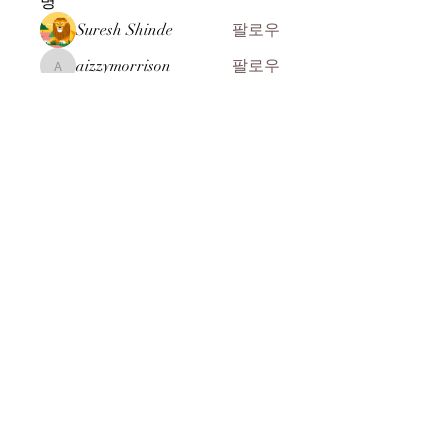
명
Suresh Shinde
팔로우
aizzymorrison
팔로우
aizzymorrison
kadamradhika2024
팔로우
kadamradhika2024
John ryan
팔로우
ali Rehman
팔로우
전체 회원 보기(104명)
​(주)미래과학
찾아오시는 길
MEERE TECH CO., LTD
07269 서울시 영등포구 선유서로 31길 10-8
전화 :
+82-2-2164-8244
:
+82-2-2164-8245
FAX