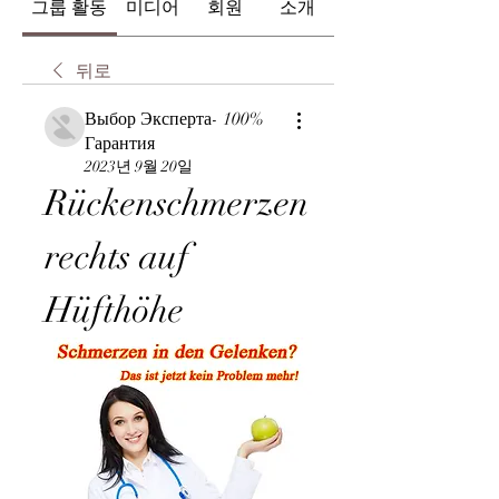
그룹 활동
미디어
회원
소개
뒤로
Выбор Эксперта- 100%
Гарантия
2023년 9월 20일
Rückenschmerzen 
rechts auf 
Hüfthöhe