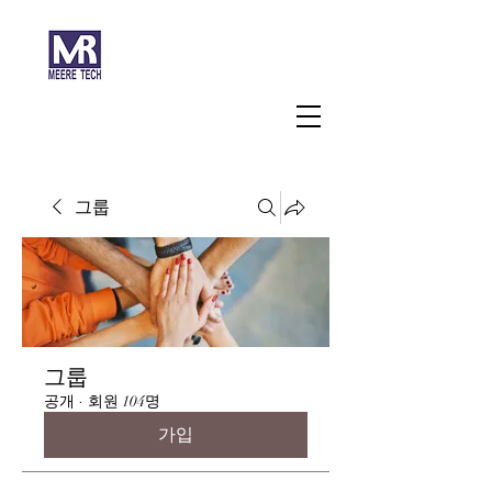
주식회사 미래과학
그룹
그룹
공개
·
회원 104명
가입