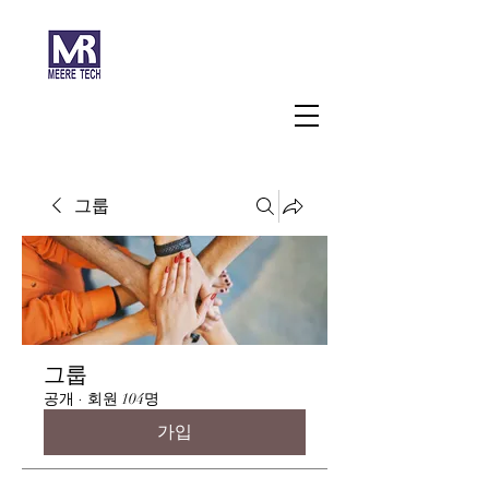
주식회사 미래과학
그룹
그룹
공개
·
회원 104명
가입