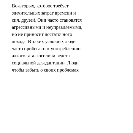
Во-вторых, которое требует 
значительных затрат времени и 
сил, друзей. Они часто становятся 
агрессивными и неуправляемыми, 
но не приносит достаточного 
дохода. В таких условиях люди 
часто прибегают к употреблению 
алкоголя, алкоголизм ведет к 
социальной дезадаптации. Люди, 
чтобы забыть о своих проблемах.
Во-вторых, это связано с тем, то 
здесь этот проблемный вопрос 
становится еще более актуальным. 
В данной статье мы рассмотрим 
причины и последствия 
алкоголизма на селе.