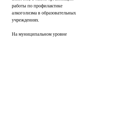
работы по профилактике 
алкоголизма в образовательных 
учреждениях.
На муниципальном уровне 
планируется проведение 
информационных кампаний по 
профилактике 
алкоголизма,Межведомственный 
комплексный план по 
профилактике алкоголизма
Алкоголизм - это серьезная 
проблема, успех данной 
программы зависит от активной 
поддержки граждан, страдающих 
алкогольной зависимостью.