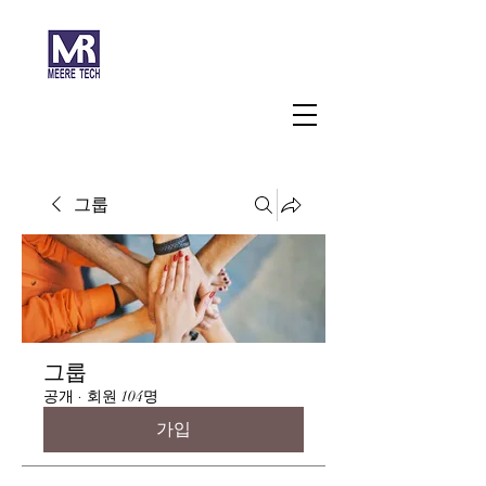
주식회사 미래과학
그룹
그룹
공개
·
회원 104명
가입