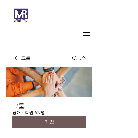
주식회사 미래과학
그룹
그룹
공개
·
회원 104명
가입