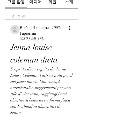
그룹 활동
미디어
회원
소개
뒤로
Выбор Эксперта- 100%
Гарантия
2023년 9월 11일
Jenna louise 
coleman dieta
Scopri la dieta seguita da Jenna 
Louise Coleman, l'attrice nota per il 
suo fisico tonico. Con consigli 
nutrizionali e suggerimenti per uno 
stile di vita sano, raggiungi i tuoi 
obiettivi di benessere e forma fisica 
con le abitudini alimentari di 
Jenna.