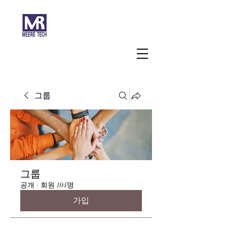
주식회사 미래과학
그룹
그룹
공개
·
회원 104명
가입