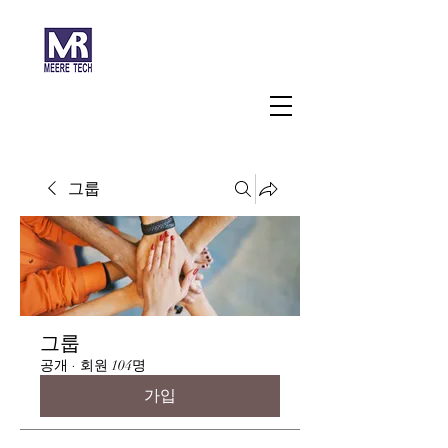
주식회사 미래과학
그룹
그룹
공개
·
회원 104명
가입