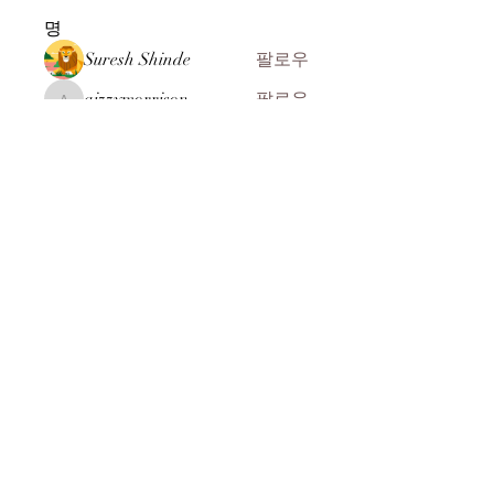
명
Suresh Shinde
팔로우
aizzymorrison
팔로우
aizzymorrison
kadamradhika2024
팔로우
kadamradhika2024
John ryan
팔로우
ali Rehman
팔로우
전체 회원 보기(104명)
​(주)미래과학
찾아오시는 길
MEERE TECH CO., LTD
07269 서울시 영등포구 선유서로 31길 10-8
전화 :
+82-2-2164-8244
:
+82-2-2164-8245
FAX