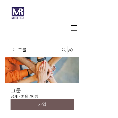
주식회사 미래과학
그룹
그룹
공개
·
회원 104명
가입