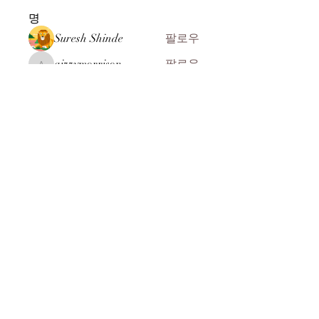
명
Suresh Shinde
팔로우
aizzymorrison
팔로우
aizzymorrison
kadamradhika2024
팔로우
kadamradhika2024
John ryan
팔로우
ali Rehman
팔로우
전체 회원 보기(104명)
​(주)미래과학
찾아오시는 길
MEERE TECH CO., LTD
07269 서울시 영등포구 선유서로 31길 10-8
전화 :
+82-2-2164-8244
:
+82-2-2164-8245
FAX