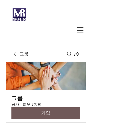
주식회사 미래과학
그룹
그룹
공개
·
회원 104명
가입