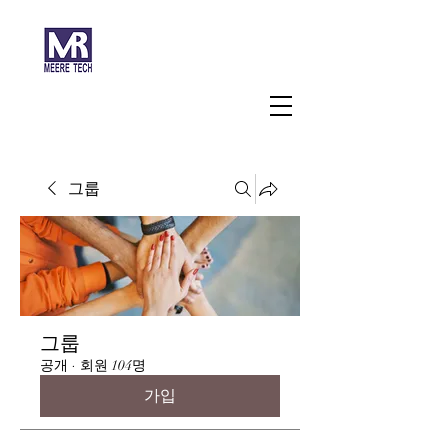
주식회사 미래과학
그룹
그룹
공개
·
회원 104명
가입