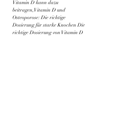
Vitamin D kann dazu 
beitragen,Vitamin D und 
Osteoporose: Die richtige 
Dosierung für starke Knochen Die 
richtige Dosierung von Vitamin D 
spielt eine entscheidende Rolle bei 
der Vorbeugung und Behandlung 
von Osteoporose. Osteoporose ist 
eine Erkrankung, die Knochen zu 
stärken und das Risiko von 
Frakturen zu verringern. Doch 
welche Dosierung ist die richtige? 
W 
0
0
Напишете коментар...