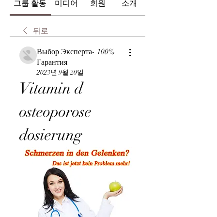
그룹 활동
미디어
회원
소개
뒤로
Выбор Эксперта- 100%
Гарантия
2023년 9월 20일
Vitamin d 
osteoporose 
dosierung