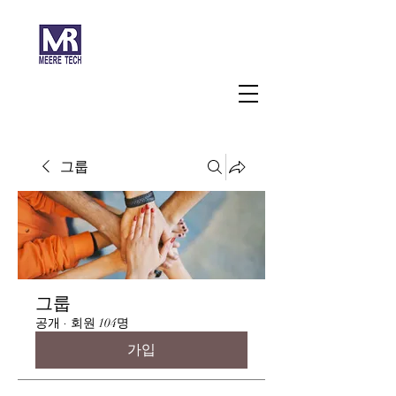
주식회사 미래과학
그룹
그룹
공개
·
회원 104명
가입