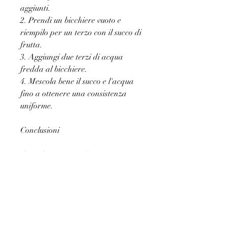
aggiunti.
2. Prendi un bicchiere vuoto e 
riempilo per un terzo con il succo di 
frutta.
3. Aggiungi due terzi di acqua 
fredda al bicchiere.
4. Mescola bene il succo e l'acqua 
fino a ottenere una consistenza 
uniforme.
Conclusioni
Il sottile su succo offre una 
soluzione salutare e leggera per 
coloro che vogliono godersi il 
sapore del succo di frutta senza 
l'eccesso di zuccheri e calorie. 
Ridurre la concentrazione di 