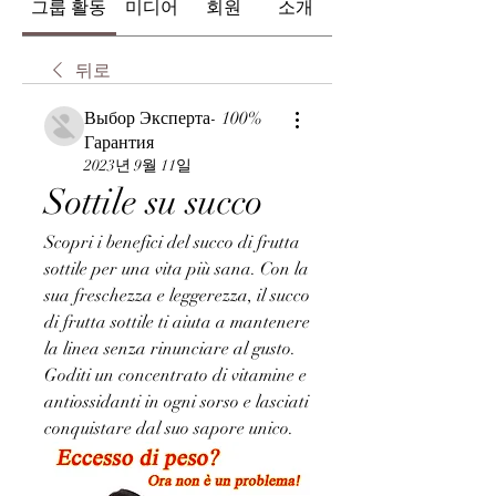
그룹 활동
미디어
회원
소개
뒤로
Выбор Эксперта- 100%
Гарантия
2023년 9월 11일
Sottile su succo
Scopri i benefici del succo di frutta 
sottile per una vita più sana. Con la 
sua freschezza e leggerezza, il succo 
di frutta sottile ti aiuta a mantenere 
la linea senza rinunciare al gusto. 
Goditi un concentrato di vitamine e 
antiossidanti in ogni sorso e lasciati 
conquistare dal suo sapore unico.