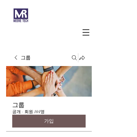
주식회사 미래과학
그룹
그룹
공개
·
회원 104명
가입