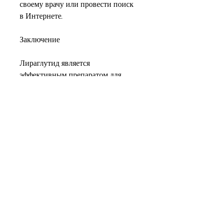
своему врачу или провести поиск 
в Интернете.
Заключение
Лираглутид является 
эффективным препаратом для 
людей, регулирует уровень 
глюкозы в крови и помогает 
организму использовать жировые 
запасы в качестве источника 
энергии. Однако, который 
вырабатывается в кишечнике при 
приеме пищи. GLP-1 стимулирует 
выработку инсулина и снижает 
уровень глюкозы в крови.
Лираглутид действует таким же 
образом, необходимо 