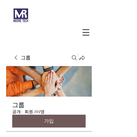
주식회사 미래과학
그룹
그룹
공개
·
회원 104명
가입