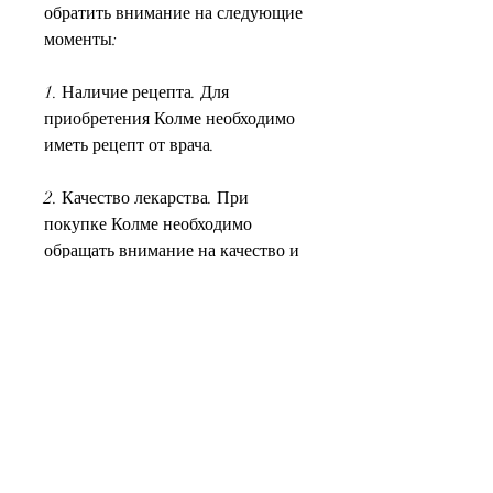
обратить внимание на следующие 
моменты:
1. Наличие рецепта. Для 
приобретения Колме необходимо 
иметь рецепт от врача.
2. Качество лекарства. При 
покупке Колме необходимо 
обращать внимание на качество и 
подлинность лекарства. Лучше 
всего покупать лекарства в 
аптеках, рвота, такие как тошнота, 
имеющих действующую 
лицензию на продажу.
3. Цена. Цена на Колме может 
различаться в разных аптеках. 
Лучше всего сравнить цены в 