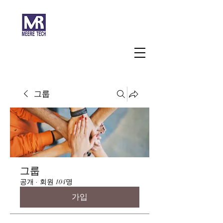
주식회사 미래과학
그룹
그룹
공개
·
회원 104명
가입