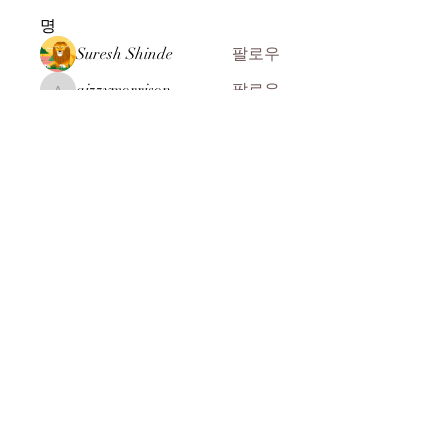
명
Suresh Shinde
팔로우
aizzymorrison
팔로우
aizzymorrison
kadamradhika2024
팔로우
kadamradhika2024
John ryan
팔로우
ali Rehman
팔로우
전체 회원 보기(104명)
​(주)미래과학
찾아오시는 길
MEERE TECH CO., LTD
07269 서울시 영등포구 선유서로 31길 10-8
전화 :
+82-2-2164-8244
:
+82-2-2164-8245
FAX