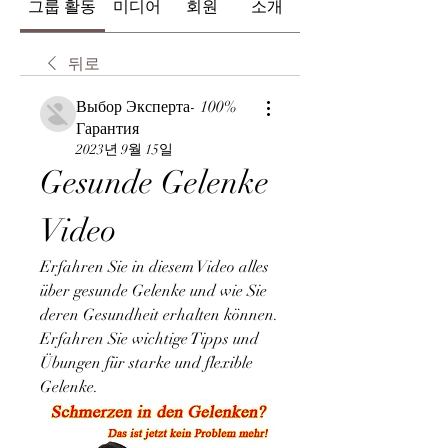
그룹 활동
미디어
회원
소개
뒤로
Выбор Эксперта- 100%
Гарантия
2023년 9월 15일
Gesunde Gelenke 
Video
Erfahren Sie in diesem Video alles 
über gesunde Gelenke und wie Sie 
deren Gesundheit erhalten können. 
Erfahren Sie wichtige Tipps und 
Übungen für starke und flexible 
Gelenke.