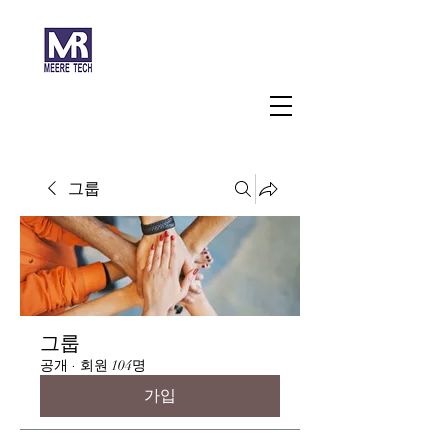
주식회사 미래과학
그룹
그룹
공개
·
회원 104명
가입