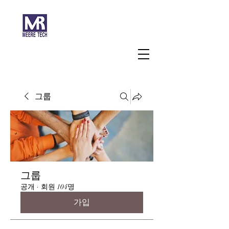
주식회사 미래과학
그룹
그룹
공개
·
회원 104명
가입