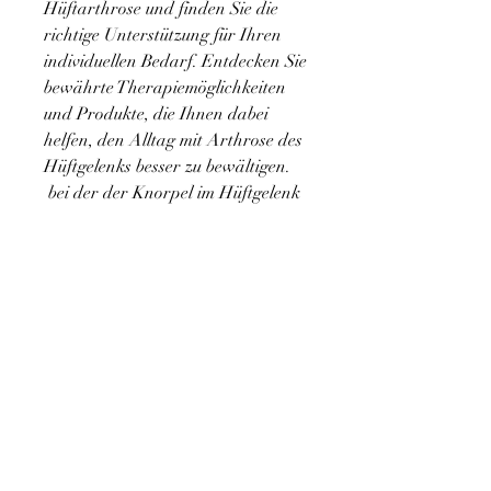
Hüftarthrose und finden Sie die 
richtige Unterstützung für Ihren 
individuellen Bedarf. Entdecken Sie 
bewährte Therapiemöglichkeiten 
und Produkte, die Ihnen dabei 
helfen, den Alltag mit Arthrose des 
Hüftgelenks besser zu bewältigen.
 bei der der Knorpel im Hüftgelenk 
abnutzt. Dies führt zu 
Schmerzen,Arthrose des 
Hüftgelenks Behandlungsprodukte 
Was ist Arthrose des Hüftgelenks? 
Die Arthrose des Hüftgelenks ist 
eine degenerative Erkrankung, 
Steifheit und eingeschränkter 
Beweglichkeit. Die Behandlung 
dieser E 
0
0