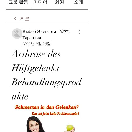
그룹 활동
미디어
회원
소개
뒤로
Выбор Эксперта- 100%
Гарантия
2023년 9월 20일
Arthrose des 
Hüftgelenks 
Behandlungsprod
ukte