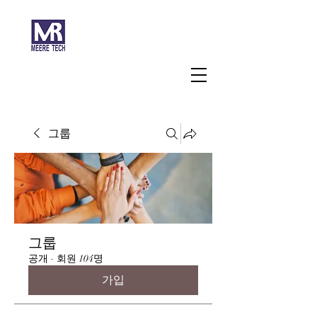
주식회사 미래과학
그룹
그룹
공개
·
회원 104명
가입