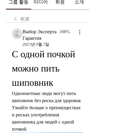
그룹 활동
미디어
회원
소개
뒤로
Выбор Эксперта- 100%
Гарантия
2023년 8월 7일
С одной почкой 
можно пить 
шиповник
Однониетные люди могут пить 
шиповник без риска для здоровья. 
Узнайте больше о преимуществах 
и рисках употребления 
шиповника для людей с одной 
почкой.