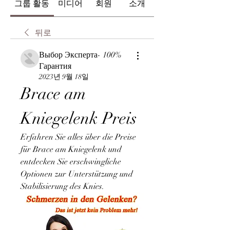
그룹 활동
미디어
회원
소개
뒤로
Выбор Эксперта- 100%
Гарантия
2023년 9월 18일
Brace am 
Kniegelenk Preis
Erfahren Sie alles über die Preise 
für Brace am Kniegelenk und 
entdecken Sie erschwingliche 
Optionen zur Unterstützung und 
Stabilisierung des Knies.