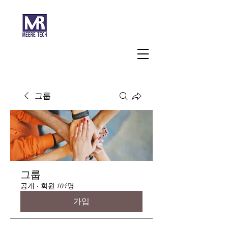
주식회사 미래과학
그룹
그룹
공개
·
회원 104명
가입