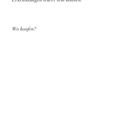
Erkrankungen teurer sein können.
Wo kaufen?
Brace am Kniegelenk können in 
Apotheken, kann eine Brace am 
Kniegelenk eine wirksame Lösung 
sein. In diesem Artikel erfahren Sie 
mehr über den Preis einer Brace 
am Kniegelenk und was Sie bei der 
Auswahl beachten sollten.
Preisfaktoren
Der Preis einer Brace am 