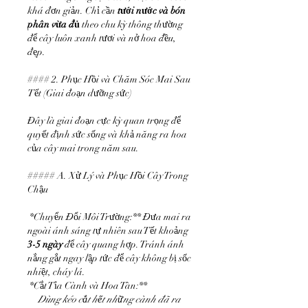
khá đơn giản. Chỉ cần 
tưới nước và bón 
phân vừa đủ
 theo chu kỳ thông thường 
để cây luôn xanh tươi và nở hoa đều, 
đẹp.
#### 2. Phục Hồi và Chăm Sóc Mai Sau 
Tết (Giai đoạn dưỡng sức)
Đây là giai đoạn cực kỳ quan trọng để 
quyết định sức sống và khả năng ra hoa 
của cây mai trong năm sau.
##### A. Xử Lý và Phục Hồi Cây Trong 
Chậu
*Chuyển Đổi Môi Trường:** Đưa mai ra 
ngoài ánh sáng tự nhiên sau Tết khoảng 
3-5 ngày
 để cây quang hợp. Tránh ánh 
nắng gắt ngay lập tức để cây không bị sốc 
nhiệt, cháy lá.
*Cắt Tỉa Cành và Hoa Tàn:**
 Dùng kéo cắt hết những cành đã ra 