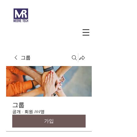
주식회사 미래과학
그룹
그룹
공개
·
회원 104명
가입