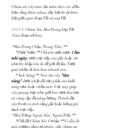
Chăm sóc cây mai cần tuân theo các điều 
kiện sống khác nhau, đặc biệt là sự khác 
biệt giữa giai đoạn Tết và sau Tết.
#### 1. Chăm Sóc Mai Trong Dịp Tết 
(Giai đoạn nở hoa)
*Mai Trong Chậu (Trong Nhà):**
*Tưới Nước:** Chỉ nên tưới nước 
1 lần 
mỗi ngày
, tưới trực tiếp vào gốc hoặc xịt 
nhẹ lên khắp tán lá để giữ độ ẩm. Tưới 
quá nhiều sẽ làm hoa nhanh tàn.
*Ánh Sáng:** Nên cho cây 
"tắm 
nắng"
 dưới nhiệt độ vừa phải vào buổi 
sáng sớm hoặc chiều mát. Việc này giúp 
cây quang hợp nhẹ, giữ hoa tươi lâu hơn 
và cung cấp đủ năng lượng. Tránh đặt 
cây ở nơi có ánh nắng gắt hoặc luồng gió 
lạnh trực tiếp.
*Mai Trồng Ngoài Sân (Ngoài Trời):**
*Chế độ Chăm Sóc Cơ bản:** Vì đây là 
môi trường sống tự nhiên, việc chăm sóc 