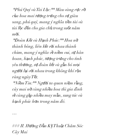
*Phú Quý và Tài Lộc:** Màu vàng rực rỡ 
của hoa mai tượng trưng cho sự giàu 
sang, phú quý, mang ý nghĩa tiền tài và 
tài lộc đến cho gia chủ trong suốt năm 
mới.
*Đoàn Kết và Hạnh Phúc:** Hoa nở 
thành bông, liên kết với nhau thành 
chùm, mang ý nghĩa về niềm vui, sự hân 
hoan, hạnh phúc, tượng trưng cho tình 
yêu thương, sự đoàn kết và gắn bó mọi 
người lại với nhau trong không khí rộn 
ràng ngày Tết.
*Niềm Tin:** Người ta quan niệm rằng, 
cây mai nở càng nhiều hoa thì gia đình 
sẽ càng gặp nhiều may mắn, sung túc và 
hạnh phúc hơn trong năm đó.
---
### II. Hướng Dẫn Kỹ Thuật Chăm Sóc 
Cây Mai