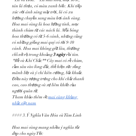
tán lá thưa, có màu xanh biếc. Khi tiếp 
xúc với ánh sáng mặt trời, lá có xu 
hướng chuyển sang màu hơi ánh vàng. 
Hoa mai vàng là hoa lưỡng tính, mọc 
thành chùm từ các nách lá. Mỗi bông 
hoa thường có từ 5-6 cánh, nhưng cũng 
có những giống mai quý có tới 9-10 
cánh. Hoa mai không giữ lâu, thường 
chỉ nở rộ trong khoảng 
3 ngày
 rồi tàn.
*Rễ và Khí Chất:** Cây mai có rễ chùm, 
cắm sâu vào lòng đất, thể hiện sức sống 
mãnh liệt và ý chí kiên cường, bất khuất. 
Điều này tượng trưng cho khí chất thanh 
cao, cao thượng và sự liêm khiết của 
người quân tử.
Tham khảo thêm về:
mai vàng khủng 
nhất việt nam
#### 3. Ý Nghĩa Văn Hóa và Tâm Linh
Hoa mai vàng mang nhiều ý nghĩa tốt 
đẹp cho ngày Tết: