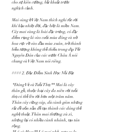
cho sự kiên cường, bất khuất trước 
nghịch cảnh.
Mai vàng ở Việt Nam thích nghi tốt với 
khí hậu nhiệt đới, đặc biệt là miền Nam. 
Cây mai vàng là loài đặc trưng, có đặc 
điểm rụng lá vào cuối mùa đông và nở 
hoa rực rỡ vào đầu mùa xuân, trở thành 
biểu tượng không thể thiếu trong dịp Tết 
Nguyên Đán của các nước Châu Á nói 
chung và Việt Nam nói riêng.
#### 2. Đặc Điểm Sinh Học Nổi Bật
*Dáng Vẻ và Tuổi Thọ:** Mai là cây 
thân gỗ, thuộc loại cây đa niên với tuổi 
thọ có thể lên tới hơn một trăm năm. 
Thân cây cứng cáp, dù cành giòn nhưng 
rất dễ uốn nắn để tạo thành các dáng thế 
nghệ thuật. Thân mai thường xù xì, 
nhưng lại có nhiều cành nhánh, tạo tán 
rộng.
*Lá và Hoa:** Lá mai nhỏ, mọc so le, 