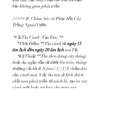
bảo không gian phát triển.
##### B. Chăm Sóc và Phục Hồi Cây 
Trồng Ngoài Vườn
*Cắt Tỉa Cành (Tạo Tán):**
*Thời Điểm:** Tỉa cành từ 
ngày 15 
âm lịch đến ngày 20 âm lịch
 sau Tết.
*Kỹ Thuật:** Tỉa theo dáng cây thông 
hoặc tỉa ngắn dần từ dưới lên trên, thông 
thường cắt bỏ đi $\frac{1}{3}$ chiều dài 
của cành mai. Việc tỉa tán sẽ kích thích 
chồi non phát triển từ nách lá, tạo ra các 
cành mới hoặc nụ hoa cho mùa sau.
*Phục Hồi Dinh Dưỡng:**
*Lần 1 (Hồi sức):** Pha khoảng 
1 thìa 
cà phê Urê
 với 
10 lít nước
 để tưới lên cây 
và quanh gốc. Urê cung cấp đạm (N) giúp 
cây hồi sức và đâm chồi xanh.
*Theo Dõi Phát Triển:** Khi thấy cây 
có hiện tượng đâm chồi xanh, ngừng 
tưới Urê. Nếu cây chậm phát triển, sử 