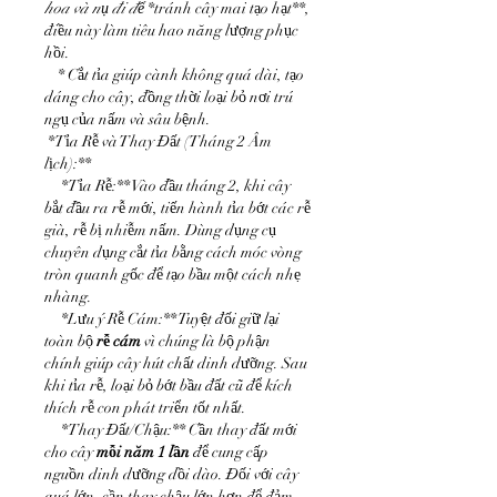
hoa và nụ đi để 
*tránh cây mai tạo hạt**, 
điều này làm tiêu hao năng lượng phục 
hồi.
    * Cắt tỉa giúp cành không quá dài, tạo 
dáng cho cây, đồng thời loại bỏ nơi trú 
ngụ của nấm và sâu bệnh.
*Tỉa Rễ và Thay Đất (Tháng 2 Âm 
lịch):**
*Tỉa Rễ:** Vào đầu tháng 2, khi cây 
bắt đầu ra rễ mới, tiến hành tỉa bớt các rễ 
già, rễ bị nhiễm nấm. Dùng dụng cụ 
chuyên dụng cắt tỉa bằng cách móc vòng 
tròn quanh gốc để tạo bầu một cách nhẹ 
nhàng.
*Lưu ý Rễ Cám:** Tuyệt đối giữ lại 
toàn bộ 
rễ cám
 vì chúng là bộ phận 
chính giúp cây hút chất dinh dưỡng. Sau 
khi tỉa rễ, loại bỏ bớt bầu đất cũ để kích 
thích rễ con phát triển tốt nhất.
*Thay Đất/Chậu:** Cần thay đất mới 
cho cây 
mỗi năm 1 lần
 để cung cấp 
nguồn dinh dưỡng dồi dào. Đối với cây 
quá lớn, cần thay chậu lớn hơn để đảm 