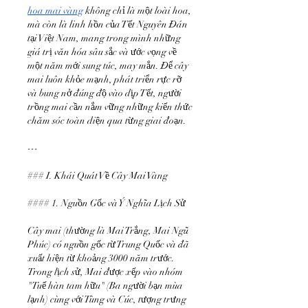
hoa mai vàng
 không chỉ là một loài hoa, 
mà còn là linh hồn của Tết Nguyên Đán 
tại Việt Nam, mang trong mình những 
giá trị văn hóa sâu sắc và ước vọng về 
một năm mới sung túc, may mắn. Để cây 
mai luôn khỏe mạnh, phát triển rực rỡ 
và bung nở đúng độ vào dịp Tết, người 
trồng mai cần nắm vững những kiến thức 
chăm sóc toàn diện qua từng giai đoạn.
---
### I. Khái Quát Về Cây Mai Vàng
#### 1. Nguồn Gốc và Ý Nghĩa Lịch Sử
Cây mai (thường là Mai Trắng, Mai Ngũ 
Phúc) có nguồn gốc từ Trung Quốc và đã 
xuất hiện từ khoảng 3000 năm trước. 
Trong lịch sử, Mai được xếp vào nhóm 
"Tuế hàn tam hữu" (Ba người bạn mùa 
lạnh) cùng với Tùng và Cúc, tượng trưng 