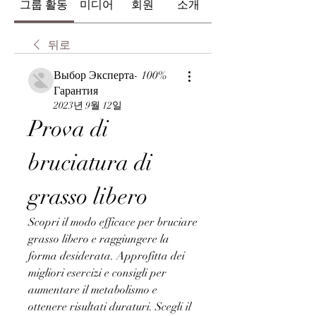
그룹 활동
미디어
회원
소개
뒤로
Выбор Эксперта- 100%
Гарантия
2023년 9월 12일
Prova di 
bruciatura di 
grasso libero
Scopri il modo efficace per bruciare 
grasso libero e raggiungere la 
forma desiderata. Approfitta dei 
migliori esercizi e consigli per 
aumentare il metabolismo e 
ottenere risultati duraturi. Scegli il 