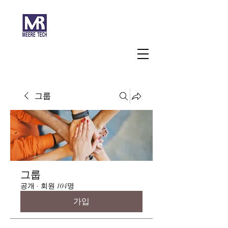
주식회사 미래과학
그룹
그룹
공개
·
회원 104명
가입