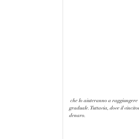
 che lo aiuteranno a raggiungere i propri obiettivi di perdita di peso in modo sano e 
graduale. Tuttavia, dove il vincit
denaro.