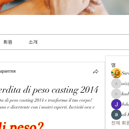
회원
소개
명
арантия
Sur
aiz
rdita di peso casting 2014
aizzymor
kad
kadamra
a di peso casting 2014 e trasforma il tuo corpo! 
Joh
 e divertente con i nostri esperti. Iscriviti ora e 
ali
전체 회원