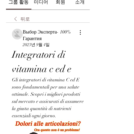
그룹 활동
미디어
회원
소개
뒤로
Выбор Эксперта- 100%
Гарантия
2023년 9월 4일
Integratori di 
vitamina c ed e
Gli integratori di vitamina C ed E 
sono fondamentali per una salute 
ottimale. Scopri i migliori prodotti 
sul mercato e assicurati di assumere 
la giusta quantità di nutrienti 
essenziali ogni giorno.