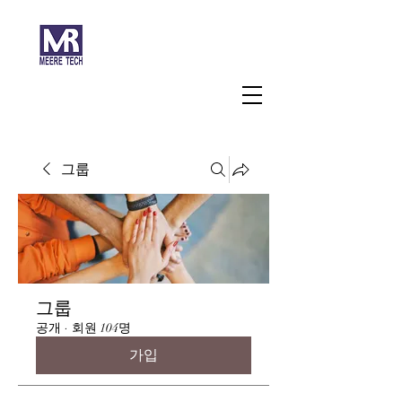
주식회사 미래과학
그룹
그룹
공개
·
회원 104명
가입