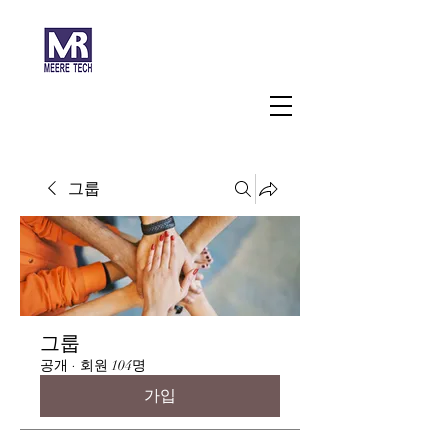
주식회사 미래과학
그룹
그룹
공개
·
회원 104명
가입