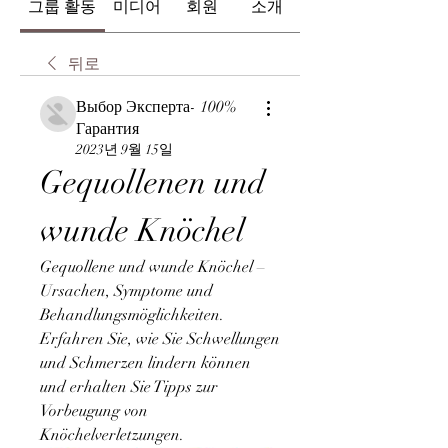
그룹 활동
미디어
회원
소개
뒤로
Выбор Эксперта- 100%
Гарантия
2023년 9월 15일
Gequollenen und 
wunde Knöchel
Gequollene und wunde Knöchel – 
Ursachen, Symptome und 
Behandlungsmöglichkeiten. 
Erfahren Sie, wie Sie Schwellungen 
und Schmerzen lindern können 
und erhalten Sie Tipps zur 
Vorbeugung von 
Knöchelverletzungen.