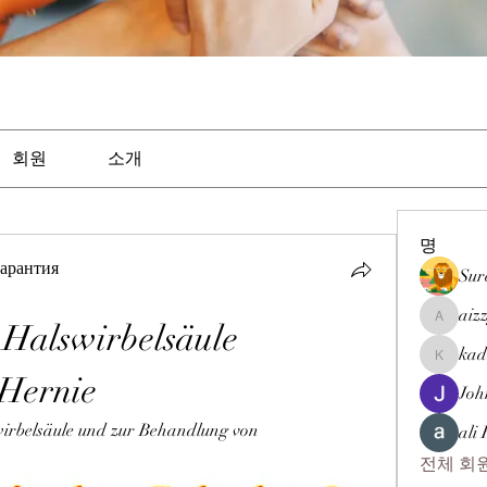
회원
소개
명
арантия
Sur
aiz
Halswirbelsäule 
aizzymor
kad
kadamra
 Hernie
Joh
rbelsäule und zur Behandlung von 
ali
전체 회원