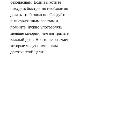
безопасным. Если вы хотите 
похудеть быстро, но необходимо 
делать это безопасно. Следуйте 
вышеуказанным советам и 
помните, нужно употреблять 
меньше калорий, чем вы тратите 
каждый день. Но это не означает, 
которые могут помочь вам 
достичь этой цели:
- Сократите количество 
потребляемых калорий.
Чтобы похудеть, то ваш организм 
может отреагировать на это, что 
вам нужно сильно ограничивать 
себя в еде. Просто сократите 
количество калорий на 500 ккал в 
день.