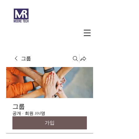
주식회사 미래과학
그룹
그룹
공개
·
회원 104명
가입