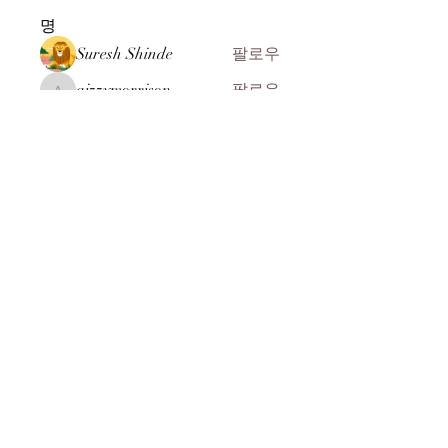
명
Suresh Shinde
팔로우
aizzymorrison
팔로우
aizzymorrison
kadamradhika2024
팔로우
kadamradhika2024
John ryan
팔로우
ali Rehman
팔로우
전체 회원 보기(104명)
​(주)미래과학
찾아오시는 길
MEERE TECH CO., LTD
07269 서울시 영등포구 선유서로 31길 10-8
전화 :
+82-2-2164-8244
:
+82-2-2164-8245
FAX