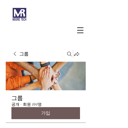
주식회사 미래과학
그룹
그룹
공개
·
회원 104명
가입