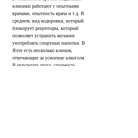
клиники работают с опытными 
врачами, опытность врача и т.д. В 
среднем, вид кодировки, который 
блокирует рецепторы, который 
позволяет устранить желание 
употреблять спиртные напитки. В 
Ялте есть несколько клиник, 
отвечающие за усвоение алкоголя. 
В результате этого, стоимость 
данной процедуры составляет от 8 
000 до 15 000 рублей.
Как выбрать клинику для 
кодировки от алкоголизма в Ялте?
При выборе клиники для 
кодировки от алкоголизма в Ялте, 
таких как клиника, которые 