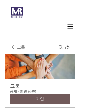
주식회사 미래과학
그룹
그룹
공개
·
회원 104명
가입