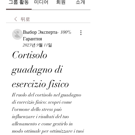
그룹 활동
미디어
회원
소개
뒤로
Выбор Эксперта- 100%
Гарантия
2023년 9월 11일
Cortisolo 
guadagno di 
esercizio fisico
Il ruolo del cortisolo nel guadagno 
di esercizio fisico: scopri come 
l'ormone dello stress può 
influenzare i risultati del tuo 
allenamento e come gestirlo in 
modo ottimale per ottimizzare i tuoi 