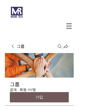
주식회사 미래과학
그룹
그룹
공개
·
회원 104명
가입