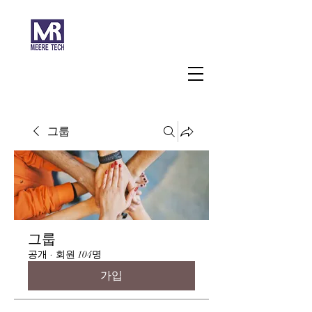
주식회사 미래과학
그룹
그룹
공개
·
회원 104명
가입