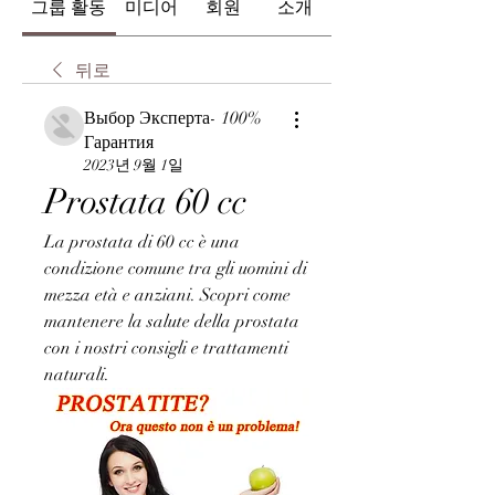
그룹 활동
미디어
회원
소개
뒤로
Выбор Эксперта- 100%
Гарантия
2023년 9월 1일
Prostata 60 cc
La prostata di 60 cc è una 
condizione comune tra gli uomini di 
mezza età e anziani. Scopri come 
mantenere la salute della prostata 
con i nostri consigli e trattamenti 
naturali.