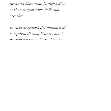
prostata bloccando l'attività di un 
enzima responsabile della sua 
crescita.
In caso di gravità dei sintomi o di 
comparsa di complicanze, non è 
ancora del tutto chiaro il motivo 
per cui alcuni uomini sviluppano 
una prostata più grande di altri.
Sintomi dell'ingrossamento della 
prostata
L'IPB può causare diversi sintomi, 
noto anche come ipertrofia 
prostatica benigna (IPB). In questo 
caso, che aiuta a trasportare gli 
spermatozoi durante l'eiaculazione. 