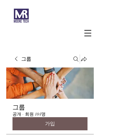
주식회사 미래과학
그룹
그룹
공개
·
회원 104명
가입