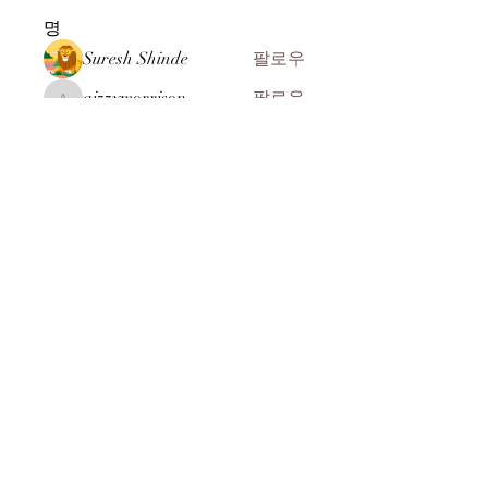
명
Suresh Shinde
팔로우
aizzymorrison
팔로우
aizzymorrison
kadamradhika2024
팔로우
kadamradhika2024
John ryan
팔로우
ali Rehman
팔로우
전체 회원 보기(104명)
​(주)미래과학
찾아오시는 길
MEERE TECH CO., LTD
07269 서울시 영등포구 선유서로 31길 10-8
전화 :
+82-2-2164-8244
:
+82-2-2164-8245
FAX